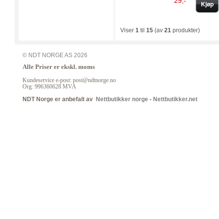
29,-
Kjøp
Viser
1
til
15
(av
21
produkter)
© NDT NORGE AS 2026
Alle Priser er ekskl. moms
Kundeservice e-post: post@ndtnorge.no
Org: 996360628 MVA
NDT Norge er anbefalt av
Nettbutikker norge
-
Nettbutikker.net