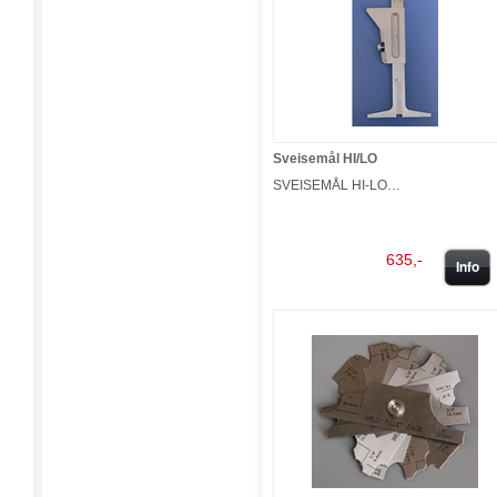
Sveisemål HI/LO
SVEISEMÅL HI-LO…
635,-
Info