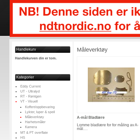
Måleverktøy
Handlekurv
Handlekurven din er tom.
Kategorier
Eddy Current
UT - Ultralyd
RT - Røntgen
VT - Visuell
Koffert/oppbevaring
Lykter, luper & speil
Måleverktøy
A-mål Bladlære
Harhetsmåler
Lomme bladlære for for måling av A-
Kamera
mål.…
MT & PT overflate
HS