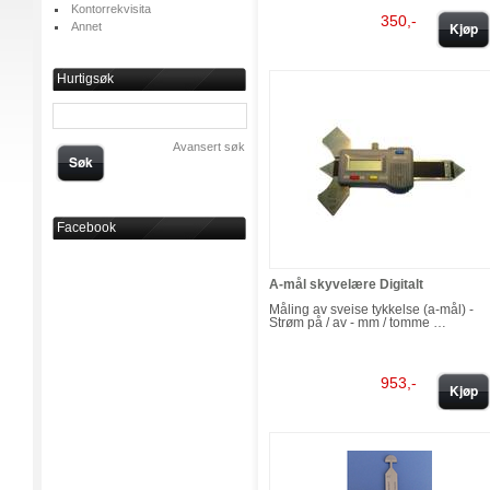
Kontorrekvisita
350,-
Kjøp
Annet
Hurtigsøk
Avansert søk
Søk
Facebook
A-mål skyvelære Digitalt
Måling av sveise tykkelse (a-mål) -
Strøm på / av - mm / tomme …
953,-
Kjøp