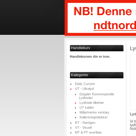
Ly
Handlekurv
Handlekurven din er tom.
Kategorier
Eddy Current
UT - Ultralyd
Doppler Konvensjonelle
Lydhoder
Lydhode tilbehør
UT kabler
Måle/merke verktøy
Ly
Kalibreringsblokker
Vi 
RT - Røntgen
lyd
VT - Visuell
Not
MT & PT overflate