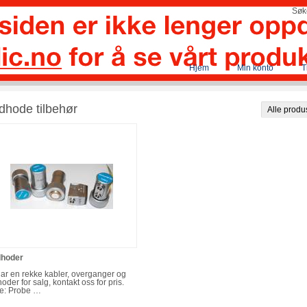
Hjem
Min konto
T
dhode tilbehør
dhoder
har en rekke kabler, overganger og
hoder for salg, kontakt oss for pris.
e: Probe …