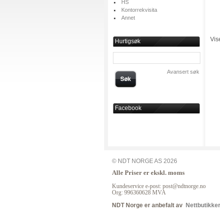
HS
Kontorrekvisita
Annet
Vis
Hurtigsøk
Avansert søk
Søk
Facebook
© NDT NORGE AS 2026
Alle Priser er ekskl. moms
Kundeservice e-post: post@ndtnorge.no
Org: 996360628 MVA
NDT Norge er anbefalt av
Nettbutikke