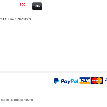
800,-
Info
er
1
til
1
(av
1
produkter)
r norge
-
Nettbutikker.net